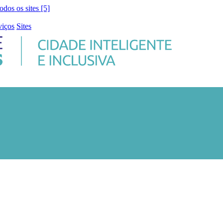
todos os sites [5]
viços
Sites