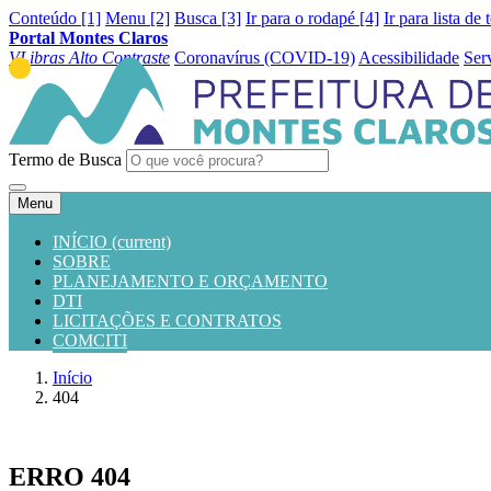
Conteúdo [1]
Menu [2]
Busca [3]
Ir para o rodapé [4]
Ir para lista de 
Portal Montes Claros
VLibras
Alto Contraste
Coronavírus (COVID-19)
Acessibilidade
Ser
Termo de Busca
Menu
INÍCIO
(current)
SOBRE
PLANEJAMENTO E ORÇAMENTO
DTI
LICITAÇÕES E CONTRATOS
COMCITI
Início
404
ERRO 404