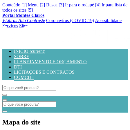
Conteúdo [1]
Menu [2]
Busca [3]
Ir para o rodapé [4]
Ir para lista de
todos os sites [5]
Portal Montes Claros
VLibras
Alto Contraste
Coronavírus (COVID-19)
Acessibilidade
Serviços
Sites
INÍCIO
(current)
SOBRE
PLANEJAMENTO E ORÇAMENTO
DTI
LICITAÇÕES E CONTRATOS
COMCITI
Mapa do site